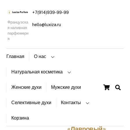
+7(914)939-99-99
Французска
hello@luxiza.ru
я наливная
парфюмери
я
Главная
О нас
Натуральная косметика
Главная
/
Магазин
/
Натуральная
Cart
косметика
/ Твердый безсульфатный шампунь
Женские духи
Мужские духи
«Лавровый»
Селективные духи
Контакты
Твердый
безсульфатный
Корзина
шампунь
«Лавровый»