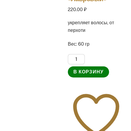
220.00
₽
укрепляет волосы, от
перхоти
Вес: 60 гр
Количество
товара
В КОРЗИНУ
Твердый
безсульфатный
шампунь
«Лавровый»