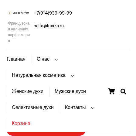
+7(914)939-99-99
Французска
hello@luxiza.ru
я наливная
парфюмери
я
Главная
О нас
Натуральная косметика
Корзина
Cart
Женские духи
Мужские духи
Селективные духи
Контакты
Ваша корзина пока пуста.
Корзина
ВЕРНУТЬСЯ В МАГАЗИН