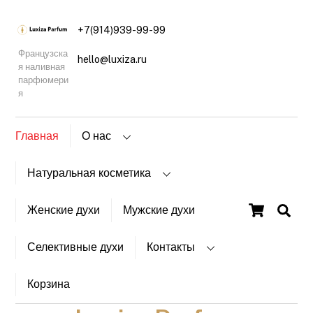
+7(914)939-99-99
Французска
hello@luxiza.ru
я наливная
парфюмери
я
Главная
О нас
Натуральная косметика
Cart
Женские духи
Мужские духи
Селективные духи
Контакты
Корзина