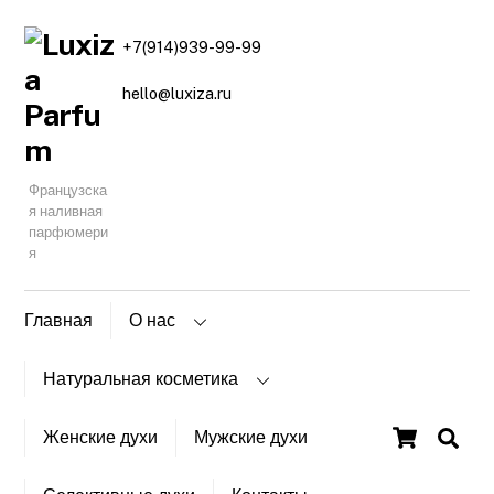
+7(914)939-99-99
hello@luxiza.ru
Французска
я наливная
парфюмери
я
Главная
О нас
Натуральная косметика
Главная
/
Магазин
/
Натуральная
Cart
косметика
/ Масляный сахарно-солевой скраб с
Женские духи
Мужские духи
ментолом