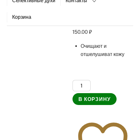
Селективные духи
Контакты
Масляный
сахарно-солевой
Корзина
скраб с ментолом
150.00
₽
Очищают и
отшелушиват кожу
Количество
товара
В КОРЗИНУ
Масляный
сахарно-
солевой
скраб
с