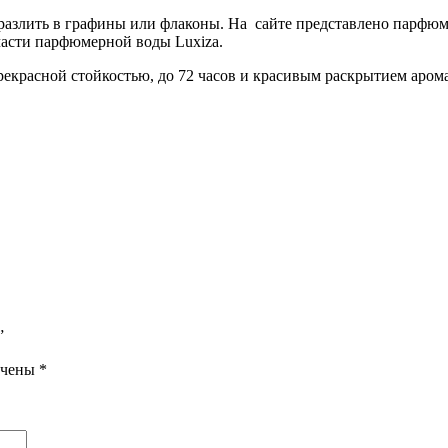
азлить в графины или флаконы. На сайте представлено парфюме
 части парфюмерной воды Luxiza.
екрасной стойкостью, до 72 часов и красивым раскрытием аром
”
ечены
*