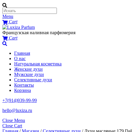
Menu
Cart
Французская наливная парфюмерия
Cart
Главная
О нас
Натуральная косметика
Женские духи
Мужские духи
Селективные духи
Контакты
Корзина
+7(914)939-99-99
hello@luxiza.ru
Close Menu
Close Cart
Главная
/
Магазин
/
Селективные духи
/ Духи масляные 179 Dal